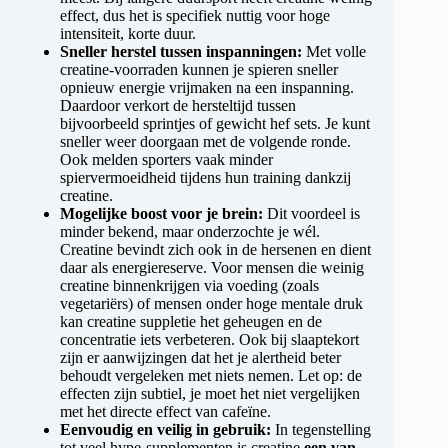
effect, dus het is specifiek nuttig voor hoge
intensiteit, korte duur.
Sneller herstel tussen inspanningen:
Met volle
creatine-voorraden kunnen je spieren sneller
opnieuw energie vrijmaken na een inspanning.
Daardoor verkort de hersteltijd tussen
bijvoorbeeld sprintjes of gewicht hef sets. Je kunt
sneller weer doorgaan met de volgende ronde.
Ook melden sporters vaak minder
spiervermoeidheid tijdens hun training dankzij
creatine.
Mogelijke boost voor je brein:
Dit voordeel is
minder bekend, maar onderzochte je wél.
Creatine bevindt zich ook in de hersenen en dient
daar als energiereserve. Voor mensen die weinig
creatine binnenkrijgen via voeding (zoals
vegetariërs) of mensen onder hoge mentale druk
kan creatine suppletie het geheugen en de
concentratie iets verbeteren. Ook bij slaaptekort
zijn er aanwijzingen dat het je alertheid beter
behoudt vergeleken met niets nemen. Let op: de
effecten zijn subtiel, je moet het niet vergelijken
met het directe effect van cafeïne.
Eenvoudig en veilig in gebruik:
In tegenstelling
tot veel hype-supplementen is creatine
een van