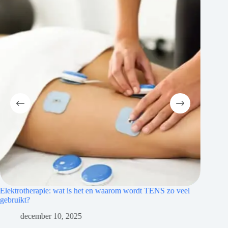
herapie: wat is het en waarom wordt TENS zo veel
Waarom daglicht z
?
juli 31, 20
cember 10, 2025