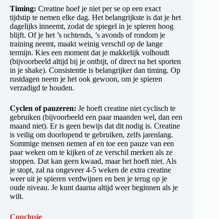
Timing:
Creatine hoef je niet per se op een exact
tijdstip te nemen elke dag. Het belangrijkste is dat je het
dagelijks inneemt, zodat de spiegel in je spieren hoog
blijft. Of je het ’s ochtends, ’s avonds of rondom je
training neemt, maakt weinig verschil op de lange
termijn. Kies een moment dat je makkelijk volhoudt
(bijvoorbeeld altijd bij je ontbijt, of direct na het sporten
in je shake). Consistentie is belangrijker dan timing. Op
rustdagen neem je het ook gewoon, om je spieren
verzadigd te houden.
Cyclen of pauzeren:
Je hoeft creatine niet cyclisch te
gebruiken (bijvoorbeeld een paar maanden wel, dan een
maand niet). Er is geen bewijs dat dit nodig is. Creatine
is veilig om doorlopend te gebruiken, zelfs jarenlang.
Sommige mensen nemen af en toe een pauze van een
paar weken om te kijken of ze verschil merken als ze
stoppen. Dat kan geen kwaad, maar het hoeft niet. Als
je stopt, zal na ongeveer 4-5 weken de extra creatine
weer uit je spieren verdwijnen en ben je terug op je
oude niveau. Je kunt daarna altijd weer beginnen als je
wilt.
Conclusie