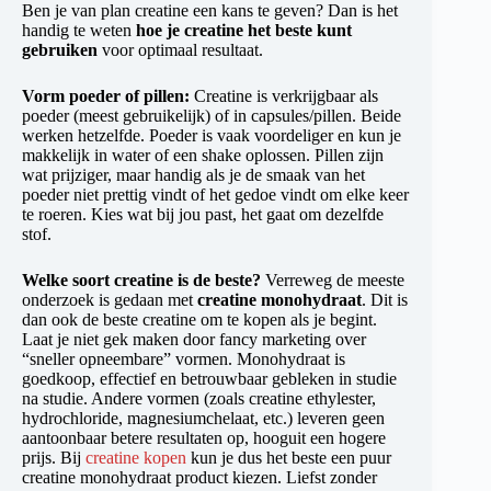
Ben je van plan creatine een kans te geven? Dan is het
handig te weten
hoe je creatine het beste kunt
gebruiken
voor optimaal resultaat.
Vorm poeder of pillen:
Creatine is verkrijgbaar als
poeder (meest gebruikelijk) of in capsules/pillen. Beide
werken hetzelfde. Poeder is vaak voordeliger en kun je
makkelijk in water of een shake oplossen. Pillen zijn
wat prijziger, maar handig als je de smaak van het
poeder niet prettig vindt of het gedoe vindt om elke keer
te roeren. Kies wat bij jou past, het gaat om dezelfde
stof.
Welke soort creatine is de beste?
Verreweg de meeste
onderzoek is gedaan met
creatine monohydraat
. Dit is
dan ook de beste creatine om te kopen als je begint.
Laat je niet gek maken door fancy marketing over
“sneller opneembare” vormen. Monohydraat is
goedkoop, effectief en betrouwbaar gebleken in studie
na studie. Andere vormen (zoals creatine ethylester,
hydrochloride, magnesiumchelaat, etc.) leveren geen
aantoonbaar betere resultaten op, hooguit een hogere
prijs. Bij
creatine kopen
kun je dus het beste een puur
creatine monohydraat product kiezen. Liefst zonder