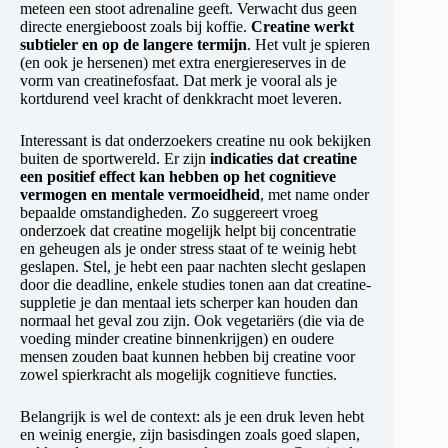
meteen een stoot adrenaline geeft. Verwacht dus geen
directe energieboost zoals bij koffie.
Creatine werkt
subtieler en op de langere termijn
. Het vult je spieren
(en ook je hersenen) met extra energiereserves in de
vorm van creatinefosfaat. Dat merk je vooral als je
kortdurend veel kracht of denkkracht moet leveren.
Interessant is dat onderzoekers creatine nu ook bekijken
buiten de sportwereld. Er zijn
indicaties dat creatine
een positief effect kan hebben op het cognitieve
vermogen en mentale vermoeidheid
, met name onder
bepaalde omstandigheden. Zo suggereert vroeg
onderzoek dat creatine mogelijk helpt bij concentratie
en geheugen als je onder stress staat of te weinig hebt
geslapen. Stel, je hebt een paar nachten slecht geslapen
door die deadline, enkele studies tonen aan dat creatine-
suppletie je dan mentaal iets scherper kan houden dan
normaal het geval zou zijn. Ook vegetariërs (die via de
voeding minder creatine binnenkrijgen) en oudere
mensen zouden baat kunnen hebben bij creatine voor
zowel spierkracht als mogelijk cognitieve functies.
Belangrijk is wel de context: als je een druk leven hebt
en weinig energie, zijn basisdingen zoals goed slapen,