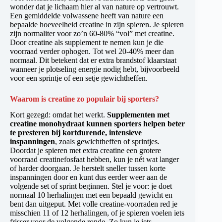
wonder dat je lichaam hier al van nature op vertrouwt.
Een gemiddelde volwassene heeft van nature een
bepaalde hoeveelheid creatine in zijn spieren. Je spieren
zijn normaliter voor zo’n 60-80% “vol” met creatine.
Door creatine als supplement te nemen kun je die
voorraad verder ophogen. Tot wel 20-40% meer dan
normaal. Dit betekent dat er extra brandstof klaarstaat
wanneer je plotseling energie nodig hebt, bijvoorbeeld
voor een sprintje of een setje gewichtheffen.
Waarom is creatine zo populair bij sporters?
Kort gezegd: omdat het werkt.
Supplementen met
creatine monohydraat kunnen sporters helpen beter
te presteren bij kortdurende, intensieve
inspanningen
, zoals gewichtheffen of sprintjes.
Doordat je spieren met extra creatine een grotere
voorraad creatinefosfaat hebben, kun je nét wat langer
of harder doorgaan. Je herstelt sneller tussen korte
inspanningen door en kunt dus eerder weer aan de
volgende set of sprint beginnen. Stel je voor: je doet
normaal 10 herhalingen met een bepaald gewicht en
bent dan uitgeput. Met volle creatine-voorraden red je
misschien 11 of 12 herhalingen, of je spieren voelen iets
frisser voor de volgende ronde. Zo kun je iets