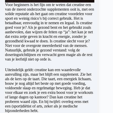
Voor beginners is het fijn om te weten dat creatine een
van de meest onderzochte supplementen ooit is, met een
solide reputatie als het gaat om creatine voordelen voor
sport en weinig risico’s bij correct gebruik. Het is
betaalbaar, eenvoudig in te nemen en legaal. Is creatine
goed voor je? Als je gezond bent en het gebruikt zoals
aanbevolen, dan wijzen de feiten op “ja”: het kan je net
dat extra zetje geven in kracht en energie, zonder je
gezondheid kwaad te doen. Is creatine slecht voor je?
Niet voor de overgrote meerderheid van de mensen.
Natuurlijk, gebruik je gezond verstand: volg de
doseringsrichtlijnen en verwacht geen magie als de rest
van je leefstijl niet op orde is.
Uiteindelijk geldt: creatine kan een waardevolle
aanvulling zijn, maar het blijft een supplement. Zie het
als de kers op de taart. Die taart, een energiek lichaam,
bouw je nog altijd het beste op met goede voeding,
voldoende slaap en regelmatige beweging. Heb je dat
voor elkaar en zoek je een extra boost voor je workouts
of lange dagen op kantoor? Dan kan creatine het
proberen waard zijn. En bij twijfel: overleg eens met
een (sport)diëtist of arts, zeker als je medische
bijzonderheden hebt.