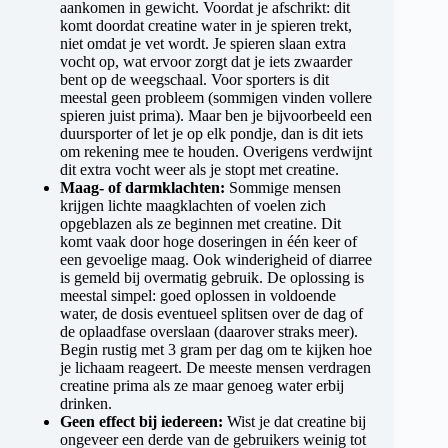
aankomen in gewicht. Voordat je afschrikt: dit
komt doordat creatine water in je spieren trekt,
niet omdat je vet wordt. Je spieren slaan extra
vocht op, wat ervoor zorgt dat je iets zwaarder
bent op de weegschaal. Voor sporters is dit
meestal geen probleem (sommigen vinden vollere
spieren juist prima). Maar ben je bijvoorbeeld een
duursporter of let je op elk pondje, dan is dit iets
om rekening mee te houden. Overigens verdwijnt
dit extra vocht weer als je stopt met creatine.
Maag- of darmklachten:
Sommige mensen
krijgen lichte maagklachten of voelen zich
opgeblazen als ze beginnen met creatine. Dit
komt vaak door hoge doseringen in één keer of
een gevoelige maag. Ook winderigheid of diarree
is gemeld bij overmatig gebruik. De oplossing is
meestal simpel: goed oplossen in voldoende
water, de dosis eventueel splitsen over de dag of
de oplaadfase overslaan (daarover straks meer).
Begin rustig met 3 gram per dag om te kijken hoe
je lichaam reageert. De meeste mensen verdragen
creatine prima als ze maar genoeg water erbij
drinken.
Geen effect bij iedereen:
Wist je dat creatine bij
ongeveer een derde van de gebruikers weinig tot