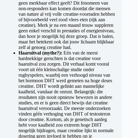
geen merkbaar effect geeft? Dit fenomeen van
non-responders kan komen doordat die mensen
van nature al vrij volle creatine-voorraden hebben
of bijvoorbeeld veel rood vlees eten (rijk aan
creatine). Merk je na een maand trouw suppleren
geen enkel verschil in prestaties of energieniveau,
dan hoor je mogelijk bij deze groep. Dat is balen,
maar het betekent ook dat jouw lichaam blijkbaar
zelf al genoeg creatine had.
Haaruitval (mythe?):
Eén van de meest
hardnekkige geruchten is dat creatine voor
haaruitval zou zorgen. Dit verhaal komt vooral
voort uit één kleinschalige studie onder
rugbyspelers, waarbij een verhoogd niveau van
het hormoon DHT werd gemeten na hoge doses
creatine. DHT wordt gelinkt aan mannelijke
kaalheid, vandaar de onrust. Belangrijk: die
resultaten zijn nooit opnieuw bewezen in andere
studies, en er is geen direct bewijs dat creatine
haaruitval veroorzaakt. De meeste onderzoeken
vinden géén verhoging van DHT of testosteron
door creatine. Kortom, als je genetisch aanleg
hebt voor kaalheid zou extreem hoge DHT
mogelijk bijdragen, maar creatine lijkt in normale
dosering geen invloed te hebben op je