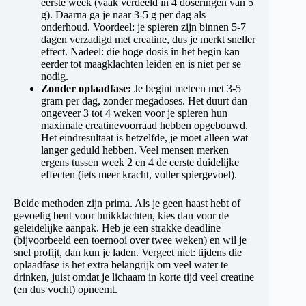
eerste week (vaak verdeeld in 4 doseringen van 5
g). Daarna ga je naar 3-5 g per dag als
onderhoud. Voordeel: je spieren zijn binnen 5-7
dagen verzadigd met creatine, dus je merkt sneller
effect. Nadeel: die hoge dosis in het begin kan
eerder tot maagklachten leiden en is niet per se
nodig.
Zonder oplaadfase:
Je begint meteen met 3-5
gram per dag, zonder megadoses. Het duurt dan
ongeveer 3 tot 4 weken voor je spieren hun
maximale creatinevoorraad hebben opgebouwd.
Het eindresultaat is hetzelfde, je moet alleen wat
langer geduld hebben. Veel mensen merken
ergens tussen week 2 en 4 de eerste duidelijke
effecten (iets meer kracht, voller spiergevoel).
Beide methoden zijn prima. Als je geen haast hebt of
gevoelig bent voor buikklachten, kies dan voor de
geleidelijke aanpak. Heb je een strakke deadline
(bijvoorbeeld een toernooi over twee weken) en wil je
snel profijt, dan kun je laden. Vergeet niet: tijdens die
oplaadfase is het extra belangrijk om veel water te
drinken, juist omdat je lichaam in korte tijd veel creatine
(en dus vocht) opneemt.