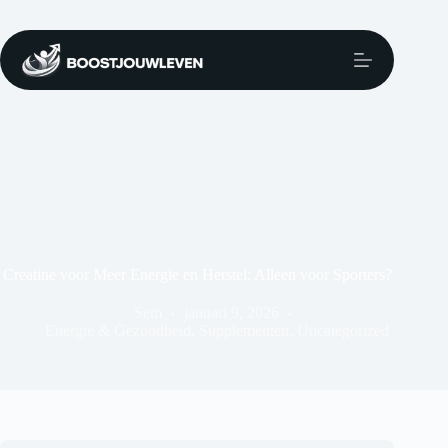
Creatine voor Meer Energie en Herstel: Alleen voor Sporters?
Sem
januari 9, 2026
Energie & Gezondheid
,
Supplementen
,
Uncategorized