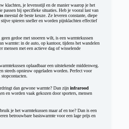
w klachten, je levensstijl en de manier waarop je het
passen bij specifieke situaties. Heb je vooral last van
ns
meestal de beste keuze. Ze leveren constante, diepe
tijve spieren sneller en worden pijnklachten effectief
 geen gedoe met snoeren wilt, is een warmtekussen
an warmte: in de auto, op kantoor, tijdens het wandelen
nder mensen met een actieve dag of wisselende
en warmtekussen oplaadbaar een uitstekende middenweg.
en steeds opnieuw opgeladen worden. Perfect voor
n stopcontacten.
oordringt dan gewone warmte? Dan zijn
infrarood
agen en worden vaak gekozen door sporters, mensen
bruik je het warmtekussen maar af en toe? Dan is een
ren betrouwbare basiswarmte voor een lage prijs en