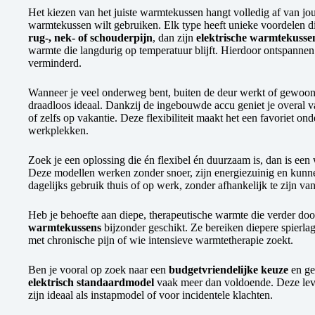
Het kiezen van het juiste warmtekussen hangt volledig af van jou
warmtekussen wilt gebruiken. Elk type heeft unieke voordelen die 
rug-, nek- of schouderpijn
, dan zijn
elektrische warmtekusse
warmte die langdurig op temperatuur blijft. Hierdoor ontspannen s
verminderd.
Wanneer je veel onderweg bent, buiten de deur werkt of gewoon
draadloos ideaal. Dankzij de ingebouwde accu geniet je overal v
of zelfs op vakantie. Deze flexibiliteit maakt het een favoriet o
werkplekken.
Zoek je een oplossing die én flexibel én duurzaam is, dan is e
Deze modellen werken zonder snoer, zijn energiezuinig en kunn
dagelijks gebruik thuis of op werk, zonder afhankelijk te zijn va
Heb je behoefte aan diepe, therapeutische warmte die verder d
warmtekussens
bijzonder geschikt. Ze bereiken diepere spierl
met chronische pijn of wie intensieve warmtetherapie zoekt.
Ben je vooral op zoek naar een
budgetvriendelijke keuze
en ge
elektrisch standaardmodel
vaak meer dan voldoende. Deze leve
zijn ideaal als instapmodel of voor incidentele klachten.