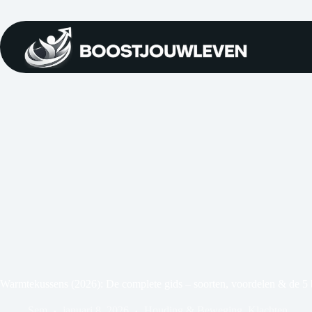
Warmtekussens (2026): De complete gids – soorten, voordelen & de 5 
Sem
januari 8, 2026
Houding & Beweging
,
Klachten