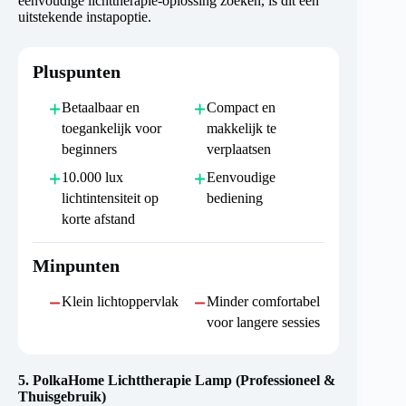
eenvoudige lichttherapie-oplossing zoeken, is dit een
uitstekende instapoptie.
Pluspunten
Betaalbaar en
Compact en
toegankelijk voor
makkelijk te
beginners
verplaatsen
10.000 lux
Eenvoudige
lichtintensiteit op
bediening
korte afstand
Minpunten
Klein lichtoppervlak
Minder comfortabel
voor langere sessies
5.
PolkaHome Lichttherapie Lamp (Professioneel &
Thuisgebruik)