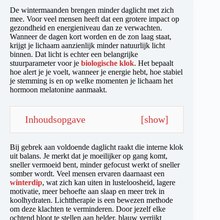
De wintermaanden brengen minder daglicht met zich
mee. Voor veel mensen heeft dat een grotere impact op
gezondheid en energieniveau dan ze verwachten.
Wanneer de dagen kort worden en de zon laag staat,
krijgt je lichaam aanzienlijk minder natuurlijk licht
binnen. Dat licht is echter een belangrijke
stuurparameter voor je
biologische klok
. Het bepaalt
hoe alert je je voelt, wanneer je energie hebt, hoe stabiel
je stemming is en op welke momenten je lichaam het
hormoon melatonine aanmaakt.
Inhoudsopgave
[
show
]
Bij gebrek aan voldoende daglicht raakt die interne klok
uit balans. Je merkt dat je moeilijker op gang komt,
sneller vermoeid bent, minder gefocust werkt of sneller
somber wordt. Veel mensen ervaren daarnaast een
winterdip
, wat zich kan uiten in lusteloosheid, lagere
motivatie, meer behoefte aan slaap en meer trek in
koolhydraten. Lichttherapie is een bewezen methode
om deze klachten te verminderen. Door jezelf elke
ochtend bloot te stellen aan helder, blauw verrijkt