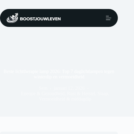
Beste lichttherapie lamp 2026: Top 7 daglichtlampen tegen
winterdip en vermoeidheid
Sem
januari 12, 2026
Energie & Gezondheid
,
Rust & Herstel
,
Slaap
,
Vermoeidheid & middagdip