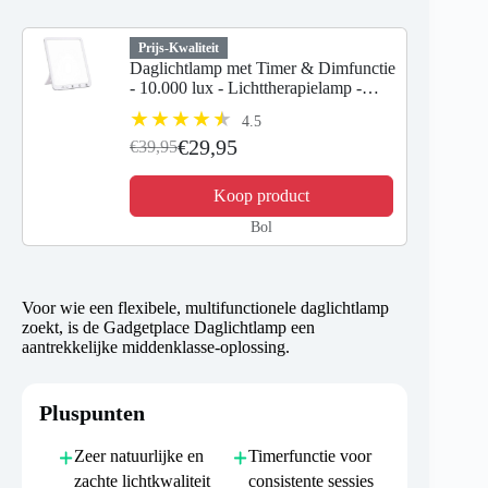
Prijs-Kwaliteit
Daglichtlamp met Timer & Dimfunctie
- 10.000 lux - Lichttherapielamp -
SAD lamp - Lichttherapie - Zonlicht
4.5
lamp - Hobby lamp
€29,95
€39,95
Koop product
Bol
Voor wie een flexibele, multifunctionele daglichtlamp
zoekt, is de Gadgetplace Daglichtlamp een
aantrekkelijke middenklasse-oplossing.
Pluspunten
Zeer natuurlijke en
Timerfunctie voor
zachte lichtkwaliteit
consistente sessies