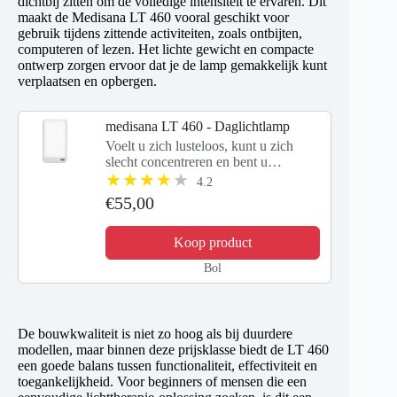
dichtbij zitten om de volledige intensiteit te ervaren. Dit
maakt de Medisana LT 460 vooral geschikt voor
gebruik tijdens zittende activiteiten, zoals ontbijten,
computeren of lezen. Het lichte gewicht en compacte
ontwerp zorgen ervoor dat je de lamp gemakkelijk kunt
verplaatsen en opbergen.
medisana LT 460 - Daglichtlamp
Voelt u zich lusteloos, kunt u zich
slecht concentreren en bent u
prikkelbaar of moe?
4.2
€55,00
Koop product
Bol
De bouwkwaliteit is niet zo hoog als bij duurdere
modellen, maar binnen deze prijsklasse biedt de LT 460
een goede balans tussen functionaliteit, effectiviteit en
toegankelijkheid. Voor beginners of mensen die een