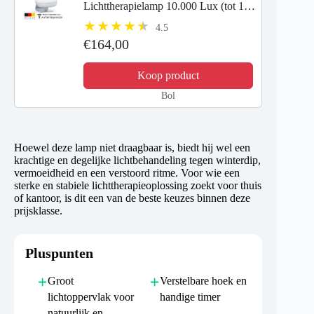
Lichttherapielamp 10.000 Lux (tot 14
000 Lux op 20 cm)– Medisch
4.5
Gecertificeerd – SunLike® LED –
€164,00
Groot Verlichtingsoppervlak 37×30...
Koop product
Bol
Hoewel deze lamp niet draagbaar is, biedt hij wel een
krachtige en degelijke lichtbehandeling tegen winterdip,
vermoeidheid en een verstoord ritme. Voor wie een
sterke en stabiele lichttherapieoplossing zoekt voor thuis
of kantoor, is dit een van de beste keuzes binnen deze
prijsklasse.
Pluspunten
Groot
Verstelbare hoek en
lichtoppervlak voor
handige timer
natuurlijk en