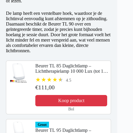
of lezen.
De lamp heeft een verstelbare hoek, waardoor je de
lichtinval eenvoudig kunt afstemmen op je zithouding.
Daarnaast beschikt de Beurer TL 90 over een
geïntegreerde timer, zodat je precies kunt bijhouden
hoelang je sessie duurt. Door het grote formaat voelt het
licht minder fel en meer verspreid aan, wat veel mensen
als comfortabeler ervaren dan kleine, directe
lichtbronnen.
Beurer TL 85 Daglichtlamp –
Lichttherapielamp 10 000 Lux (tot 14
000 Lux op 20 cm) – Medisch
4.5
Gecertificeerd – Groot
€111,00
Verlichtingsoppervlak 37 × 30 cm –...
Koop product
Bol
Groot
Beurer TL 95 Daglichtlamp –