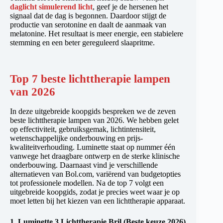
daglicht simulerend licht
, geef je de hersenen het
signaal dat de dag is begonnen. Daardoor stijgt de
productie van serotonine en daalt de aanmaak van
melatonine. Het resultaat is meer energie, een stabielere
stemming en een beter gereguleerd slaapritme.
Top 7 beste lichttherapie lampen
van 2026
In deze uitgebreide koopgids bespreken we de zeven
beste lichttherapie lampen van 2026. We hebben gelet
op effectiviteit, gebruiksgemak, lichtintensiteit,
wetenschappelijke onderbouwing en prijs-
kwaliteitverhouding. Luminette staat op nummer één
vanwege het draagbare ontwerp en de sterke klinische
onderbouwing. Daarnaast vind je verschillende
alternatieven van Bol.com, variërend van budgetopties
tot professionele modellen. Na de top 7 volgt een
uitgebreide koopgids, zodat je precies weet waar je op
moet letten bij het kiezen van een lichttherapie apparaat.
1.
Luminette 3 Lichttherapie Bril (Beste keuze 2026)