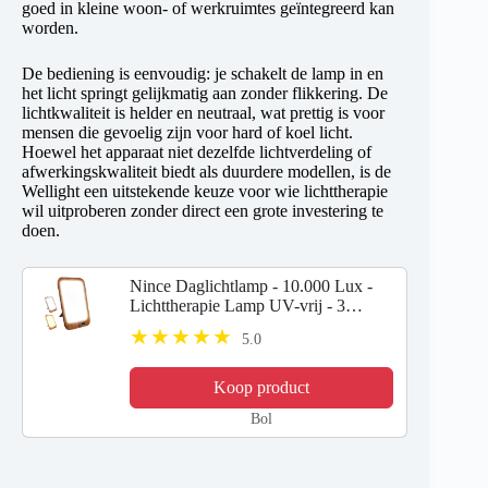
goed in kleine woon- of werkruimtes geïntegreerd kan
worden.
De bediening is eenvoudig: je schakelt de lamp in en
het licht springt gelijkmatig aan zonder flikkering. De
lichtkwaliteit is helder en neutraal, wat prettig is voor
mensen die gevoelig zijn voor hard of koel licht.
Hoewel het apparaat niet dezelfde lichtverdeling of
afwerkingskwaliteit biedt als duurdere modellen, is de
Wellight een uitstekende keuze voor wie lichttherapie
wil uitproberen zonder direct een grote investering te
doen.
Nince Daglichtlamp - 10.000 Lux -
Lichttherapie Lamp UV-vrij - 3
Lichtkleuren & Timer -
5.0
Lichttherapielamp tegen Winterdip -
Daglichtlamp Hobby & Kantoor
Koop product
Bol