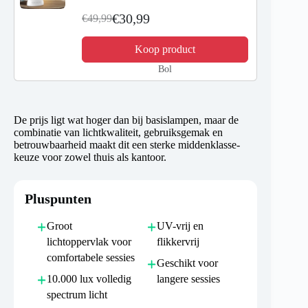
roterende lichttherapielamp met 5
helderheidsniveaus, 3
€30,99
€49,99
kleurtemperaturen, timergestuurd
Koop product
Bol
De prijs ligt wat hoger dan bij basislampen, maar de
combinatie van lichtkwaliteit, gebruiksgemak en
betrouwbaarheid maakt dit een sterke middenklasse-
keuze voor zowel thuis als kantoor.
Pluspunten
Groot
UV-vrij en
lichtoppervlak voor
flikkervrij
comfortabele sessies
Geschikt voor
10.000 lux volledig
langere sessies
spectrum licht