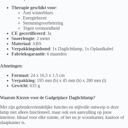
Therapie geschikt voor
:
Anti winterblues
Energieboost
Stemmingsverbetering
Tegen vermoeidheid
CE gecertificeerd
: Ja
Snoerlengte
: 2 meter
Materiaal
: ABS
Verpakkingsinhoud
: 1x Daglichtlamp, 1x Oplaadkabel
Fabrieksgarantie
: 6 maanden
Afmetingen:
Formaat
: 24 x 16,5 x 1,5 cm
Verpakking
: 195 mm (b) x 45 mm (h) x 280 mm (l)
Gewicht
: 635 g
Waarom Kiezen voor de Gadgetplace Daglichtlamp?
Met zijn gebruiksvriendelijke functies en stijlvolle ontwerp is deze
lamp niet alleen functioneel, maar ook een aanvulling op jouw
interieur. Ideaal voor elke ruimte, of het nu je woonkamer, kantoor of
slaapkamer is.