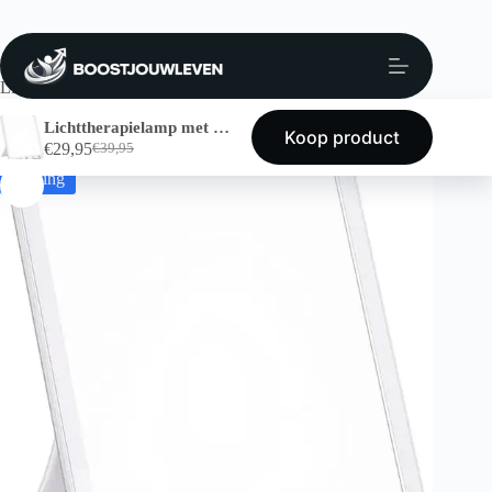
Home
Energie & Gezondheid
Lichttherapielamp
Lichttherapielamp met Timer en Dimfunctie – 10.000 Lux
Lichttherapielamp met Timer en Dimfunctie – 10.000 Lux
Koop product
€
29,95
€
39,95
Korting