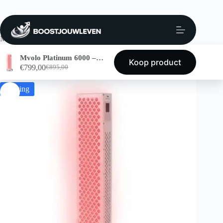
Home
Rust & Herstel
Infraroodlamp
Mvolo Platinum 6000 – Roodlichttherapie Paneel voor
Thuisgebruik
Mvolo Platinum 6000 – Roodlichttherapie Paneel voor Thuisgebruik
Koop product
€
799,00
€
895,00
Korting