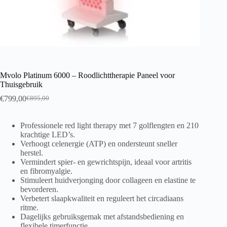
Mvolo Platinum 6000 – Roodlichttherapie Paneel voor
Thuisgebruik
€
799,00
€
895,00
Professionele red light therapy met 7 golflengten en 210
krachtige LED’s.
Verhoogt celenergie (ATP) en ondersteunt sneller
herstel.
Vermindert spier- en gewrichtspijn, ideaal voor artritis
en fibromyalgie.
Stimuleert huidverjonging door collageen en elastine te
bevorderen.
Verbetert slaapkwaliteit en reguleert het circadiaans
ritme.
Dagelijks gebruiksgemak met afstandsbediening en
flexibele timerfunctie.