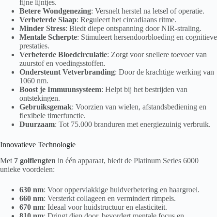
fijne lijntjes.
Betere Wondgenezing
: Versnelt herstel na letsel of operatie.
Verbeterde Slaap
: Reguleert het circadiaans ritme.
Minder Stress
: Biedt diepe ontspanning door NIR-straling.
Mentale Scherpte
: Stimuleert hersendoorbloeding en cognitieve
prestaties.
Verbeterde Bloedcirculatie
: Zorgt voor snellere toevoer van
zuurstof en voedingsstoffen.
Ondersteunt Vetverbranding
: Door de krachtige werking van
1060 nm.
Boost je Immuunsysteem
: Helpt bij het bestrijden van
ontstekingen.
Gebruiksgemak
: Voorzien van wielen, afstandsbediening en
flexibele timerfunctie.
Duurzaam
: Tot 75.000 branduren met energiezuinig verbruik.
Innovatieve Technologie
Met
7 golflengten
in één apparaat, biedt de Platinum Series 6000
unieke voordelen:
630 nm
: Voor oppervlakkige huidverbetering en haargroei.
660 nm
: Versterkt collageen en vermindert rimpels.
670 nm
: Ideaal voor huidstructuur en elasticiteit.
810 nm
: Dringt diep door, bevordert mentale focus en