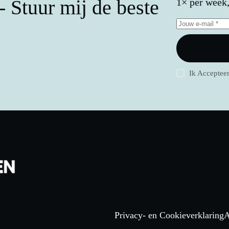
 Stuur mij de beste
1× per week, 
Ik Acceptee
Privacy- en Cookieverklaring
A