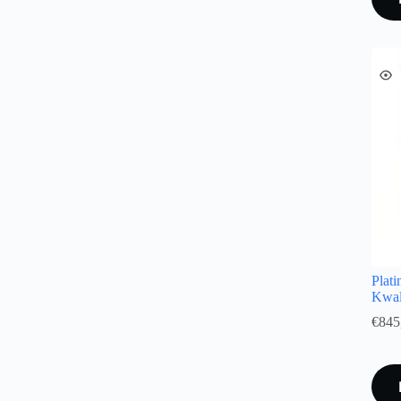
Plat
Kwal
€
845