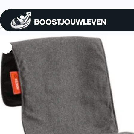
Home
Rust & Herstel
Elektrische deken
Draadloze Infraroo
Draadloze Infrarood Warmtedeken Big Hug XL – Grijs 45×135 cm