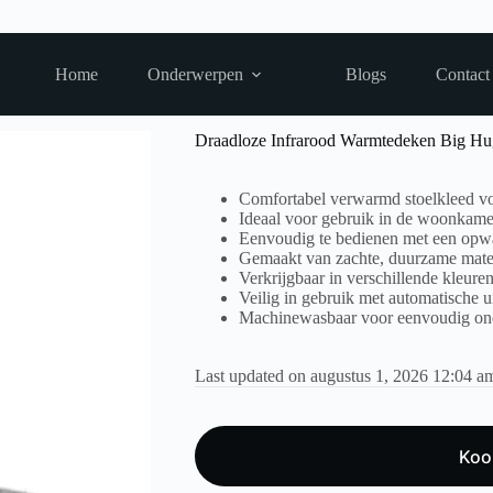
Home
Onderwerpen
Blogs
Contact
Koop product
d Warmtedeken Big Hug XL – Grijs 45×135 cm
Draadloze Infrarood Warmtedeken Big Hu
Comfortabel verwarmd stoelkleed vo
Ideaal voor gebruik in de woonkamer
Eenvoudig te bedienen met een opw
Gemaakt van zachte, duurzame mater
Verkrijgbaar in verschillende kleure
Veilig in gebruik met automatische u
Machinewasbaar voor eenvoudig on
Last updated on augustus 1, 2026 12:04 a
Koo