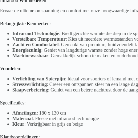
Infrarood Warmtedeken
Ervaar de ultieme ontspanning en comfort met onze hoogwaardige infra
Belangrijkste Kenmerken:
Infrarood Technologie
: Biedt gerichte warmte die diep in de sp
Verstelbare Temperatuur
: Kies uit meerdere warmtestanden vo
Zacht en Comfortabel
: Gemaakt van premium, huidvriendelijk 
Energiezuinig
: Geniet van langdurige warmte zonder hoge ener
Machinewasbaar
: Gemakkelijk schoon te maken en onderhoude
Voordelen:
Verlichting van Spierpijn
: Ideaal voor sporters of iemand met c
Stressverlichting
: Creëer een ontspannen sfeer na een lange dag
Slaapverbetering
: Geniet van een betere nachtrust door de aa
Specificaties:
Afmetingen
: 180 x 130 cm
Materiaal
: Fleece met infrarood technologie
Kleur
: Verkrijgbaar in grijs en beige
Klantbeoordelingen: