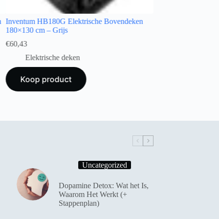
n
Inventum HB180G Elektrische Bovendeken
180×130 cm – Grijs
€
60,43
Elektrische deken
Koop product
Uncategorized
Dopamine Detox: Wat het Is,
Waarom Het Werkt (+
Stappenplan)