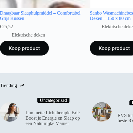
Draagbaar Slaaphulpmiddel – Comfortabel
Sanbo Wasmachinebest
Grijs Kussen
Deken – 150 x 80 cm
€
25,52
Elektrische deke
Elektrische deken
Koop product
Koop product
Trending
Uncategorized
Luminette Lichttherapie Bril:
RVS lun
Boost je Energie en Slaap op
beste R
een Natuurlijke Manier