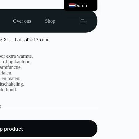
Dutch
English
Over ons
Shop
g XL – Grijs 45×135 cm
or extra warmte.
 of op kantoor.
armfunctie.
ialen.
n en maten.
itschakeling.
derhoud.
m
p product