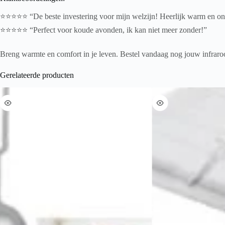
⭐️⭐️⭐️⭐️⭐️ “De beste investering voor mijn welzijn! Heerlijk warm en o
⭐️⭐️⭐️⭐️⭐️ “Perfect voor koude avonden, ik kan niet meer zonder!”
Breng warmte en comfort in je leven. Bestel vandaag nog jouw infraro
Gerelateerde producten