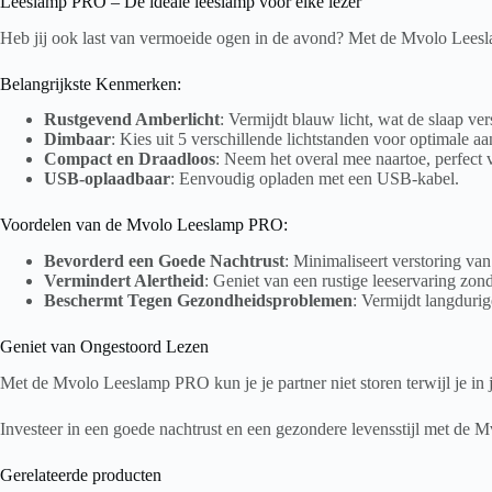
Leeslamp PRO – De ideale leeslamp voor elke lezer
Heb jij ook last van vermoeide ogen in de avond? Met de Mvolo Leesla
Belangrijkste Kenmerken:
Rustgevend Amberlicht
: Vermijdt blauw licht, wat de slaap ver
Dimbaar
: Kies uit 5 verschillende lichtstanden voor optimale a
Compact en Draadloos
: Neem het overal mee naartoe, perfect v
USB-oplaadbaar
: Eenvoudig opladen met een USB-kabel.
Voordelen van de Mvolo Leeslamp PRO:
Bevorderd een Goede Nachtrust
: Minimaliseert verstoring van
Vermindert Alertheid
: Geniet van een rustige leeservaring zon
Beschermt Tegen Gezondheidsproblemen
: Vermijdt langdurig
Geniet van Ongestoord Lezen
Met de Mvolo Leeslamp PRO kun je je partner niet storen terwijl je in j
Investeer in een goede nachtrust en een gezondere levensstijl met de
Gerelateerde producten