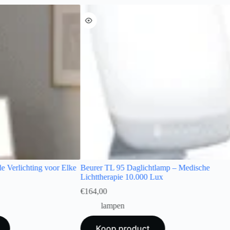
de Verlichting voor Elke
Beurer TL 95 Daglichtlamp – Medische
Lichttherapie 10.000 Lux
€
164,00
lampen
Koop product