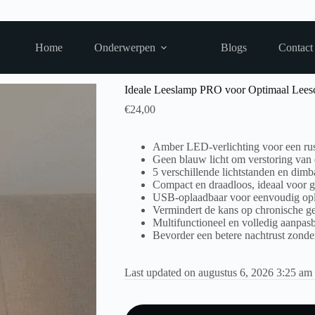
Home
Onderwerpen
Blogs
Contact
voor Optimaal Leescomfort
Ideale Leeslamp PRO voor Optimaal Lees
€
24,00
Amber LED-verlichting voor een rus
Geen blauw licht om verstoring van 
5 verschillende lichtstanden en dimb
Compact en draadloos, ideaal voor ge
USB-oplaadbaar voor eenvoudig op
Vermindert de kans op chronische g
Multifunctioneel en volledig aanpas
Bevorder een betere nachtrust zonder 
Last updated on augustus 6, 2026 3:25 am