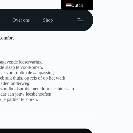
Dutch
English
Over ons
Shop
comfort
tgevende leeservaring.
de slaap te voorkomen.
aar voor optimale aanpassing.
bruik thuis, op reis of op het werk.
laden onderweg.
ezondheidsproblemen door slechte slaap.
baar aan jouw leesbehoeften.
je partner te storen.