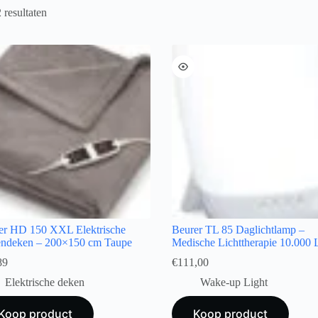
 resultaten
er HD 150 XXL Elektrische
Beurer TL 85 Daglichtlamp –
ndeken – 200×150 cm Taupe
Medische Lichttherapie 10.000 
89
€
111,00
Elektrische deken
Wake-up Light
Koop product
Koop product